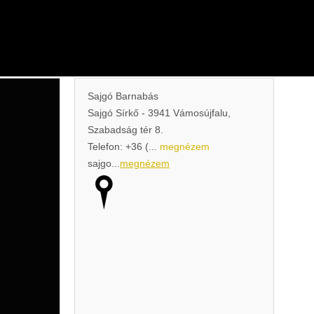
Sajgó Barnabás
Sajgó Sírkő - 3941 Vámosújfalu,
Szabadság tér 8.
Telefon:
+36 (...
megnézem
sajgo...
megnézem